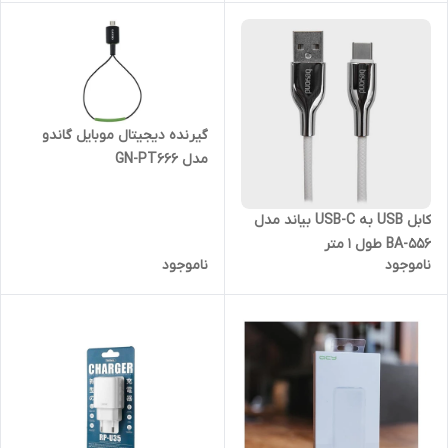
گیرنده دیجیتال موبایل گاندو
مدل GN-PT666
کابل USB به USB-C بیاند مدل
BA-556 طول 1 متر
ناموجود
ناموجود