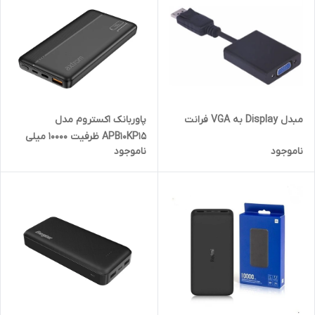
مبدل Display به VGA فرانت
پاوربانک اکستروم مدل
APB10KP15 ظرفیت 10000 میلی
ناموجود
ناموجود
آمپر ساعت