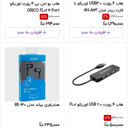
هاب 4 پورت USB3.0 اوریکو با
هاب یو اس بی 4 پورت اوریکو
کارت ریدر مدل AH-A12F
ORICO FL02 4 Port
818,000
1,327,000
15
%
2
%
694,000
1,290,000
افزودن به سبد
افزودن به سبد
هاب 4 پورت USB 2.0 اوریکو FL01
هندزفری بیاند مدل BE-130
540,000
7
%
235,000
500,000