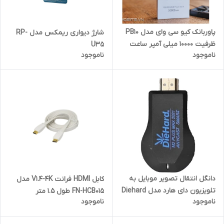
پاوربانک کیو سی وای مدل PB10
شارژ دیواری ریمکس مدل RP-
ظرفیت 10000 میلی آمپر ساعت
U35
ناموجود
ناموجود
دانگل انتقال تصویر موبایل به
کابل HDMI فرانت V1.4-4K مدل
تلویزیون دای هارد مدل Diehard
FN-HCB015 طول 1.5 متر
ناموجود
ناموجود
M2 plus