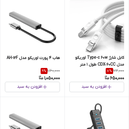
کابل شارژ Type-c 60w اوریکو
هاب 4 پورت اوریکو مدل AH-12F
مدل CDX-60CC طول 1 متر
1,160,000
712,000
9
%
8
%
1,050,000
650,000
افزودن به سبد
افزودن به سبد