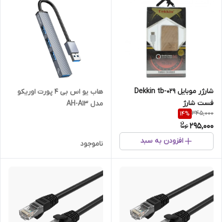
شارژر موبایل Dekkin tb-029
هاب یو اس بی ۴ پورت اوریکو
فست شارژ
مدل AH-A13
345,000
14
%
295,000
افزودن به سبد
ناموجود