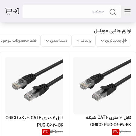
لوازم جانبی موبایل
جدیدترین
برندها
دسته‌بندی
فقط محصولات موجود
کابل 3 متری CAT6 شبکه
کابل 2 متری CAT6 شبکه ORICO
ORICO PUG-C6-30-BK
PUG-C6-20-BK
545,000
712,000
3
%
2
%