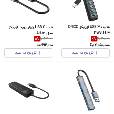
هاب USB 3.0 اوریکو ORICO
هاب USB-C چهار پورت اوریکو
PW7U-U3
مدل AH-13
1,053,000
2,220,000
5
%
7
%
992,000
2,050,000
افزودن به سبد
افزودن به سبد