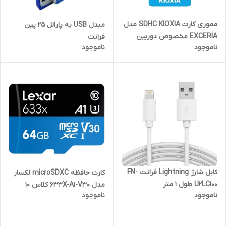
مموری کارت SDHC KIOXIA مدل
مبدل USB به پارالل ۲۵ پین
EXCERIA مخصوص دوربین
فرانت
ناموجود
ناموجود
عکاسی
کابل شارژ Lightning فرانت FN-
کارت حافظه microSDXC لکسار
U2LC100 طول 1 متر
مدل 633X-A1-V30 کلاس 10
ناموجود
ناموجود
استاندارد UHS-I U3