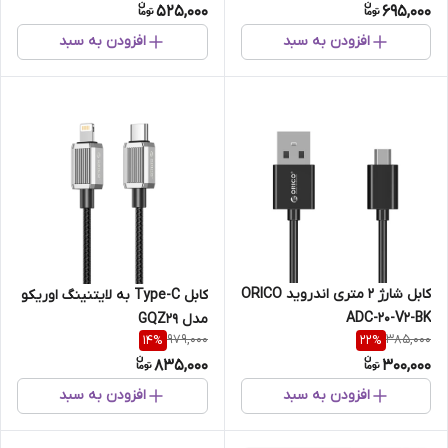
525,000
695,000
افزودن به سبد
افزودن به سبد
کابل شارژ 2 متری اندروید ORICO
کابل Type-C به لایتنینگ اوریکو
ADC-20-V2-BK
مدل GQZ29
979,000
385,000
14
%
22
%
835,000
300,000
افزودن به سبد
افزودن به سبد