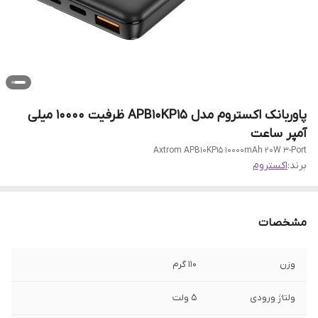
پاوربانک اکستروم مدل APB10KP15 ظرفیت 10000 میلی
آمپر ساعت
Axtrom APB10KP15 10000mAh 20W 3-Port
برند:
اکستروم
مشخصات
وزن
110 گرم
ولتاژ ورودی
۵ ولت