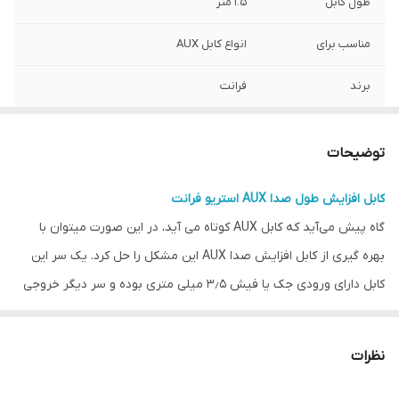
طول کابل
1.5 متر
مناسب برای
انواع کابل AUX
برند
فرانت
توضیحات
کابل افزایش طول صدا AUX استریو فرانت
گاه پیش می‌آید که کابل AUX کوتاه می آید، در این صورت میتوان با
بهره گیری از کابل افزایش صدا AUX این مشکل را حل کرد. یک سر این
کابل دارای ورودی جک یا فیش ۳٫۵ میلی متری بوده و سر دیگر خروجی
صدای AUX می باشد با این کابل افزایش طول صدا میتوان متراژ کابل
صدا استریو AUX را افزایش داد.
نظرات