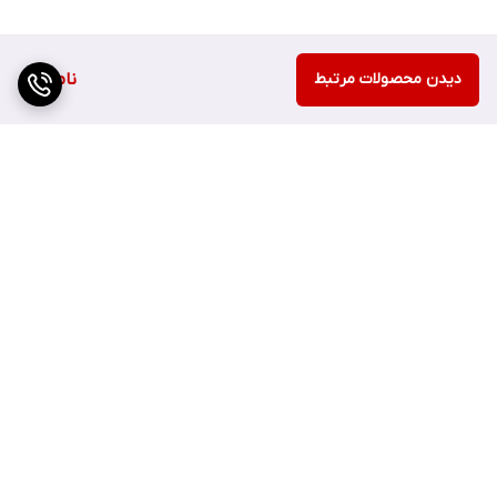
دیدن محصولات مرتبط
ناموجود
برگشت به بالا
ارسال سریع
اصفهان چهارباغ بالا مجتمع
هزارجریب پلاک 152