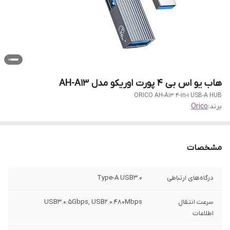
هاب یو اس بی ۴ پورت اوریکو مدل AH-A13
ORICO AH-A13 4-in-1 USB-A HUB
برند:
Orico
مشخصات
درگاه‌های ارتباطی
Type-A USB3.0
سرعت انتقال
USB3.0:5Gbps, USB2.0:480Mbps
اطلاعات