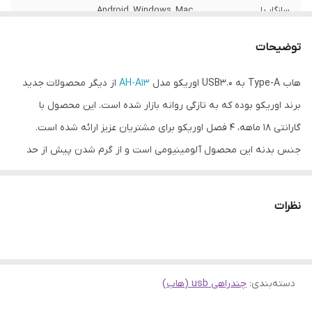
سازگار با
Android, Windows, Mac
سیستم‌عامل‌های
توضیحات
ولتاژ ورودی
۵ ولت
هاب Type-A به USB3.0 اوریکو مدل
AH-A13
از دیگر محصولات جدید
جنس بدنه
آلومینیوم
برند اوریکو بوده که به تازگی روانه بازار شده است. این محصول با
رابط اتصال
USB3.0
گارانتی 18 ماهه، 4 فصل اوریکو برای مشتریان عزیز ارائه شده است.
جنس بدنه این محصول آلومینیومی است و از گرم شدن پیش از حد
انواع درگاه خروجی
USB3.0*1, USB2.0*3
جلوگیری می‌کند. همچنین این محصول دارای سرعت انتقال بالا، (USB2.0:
سایز
88mm*15mm*7.5mm
480Mbps ) (USB3.0: 5Gbps) است. همچنین این محصول قابلیت
نظرات
وصل شدن همزمان 4 دستگاه را دارد.
دسته‌بندی
:
چندراهی usb (هاب)