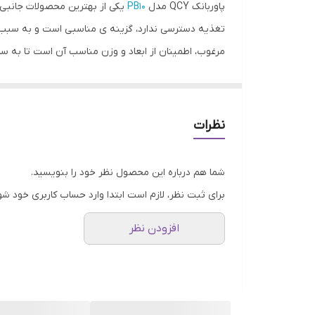
پاوربانک QCY مدل
PB10
یکی از بهترین محصولات جانبی ب
سایر قابلیت‌ها
تغذیه دسترسی ندارد، گزینه ی مناسبی است و به سبب بهر
مرغوب، اطمینان از ابعاد و وزن مناسب آن است تا به سادگ
شدت جریان خروجی
مشخصات باتری
شده تا پاوربانک QCY مدل
PB10
ظرفیت
نظرات
اتصال سایر دستگاه ها به منظور تامین انرژی تعبیه شد
تعداد درگاه خروجی
شما هم درباره این محصول نظر خود را بنویسید.
ساعت ها دوام می آورد؛ بنابراین دغدغه های مربوط به 
برای ثبت نظر، لازم است ابتدا وارد حساب کاربری خود شو
همراه، امکاناتی از جمله حفاظت از شارژ و تخلیه ی بیش از
افزودن نظر
ظاهری زیبا با وزن سبک، بسیار حرفه ای و مقاوم است به