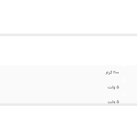
دت جریان خروجی
:
1.5/2.5/3.5 آمپر
شخصات باتری
:
لیتیوم-یونی
رفیت
:
۱۰۰۰۰
داد درگاه خروجی
:
دو عدد
۲۰۰ گرم
۵ ولت
۵ ولت
نشانگر LED
پلاستیک