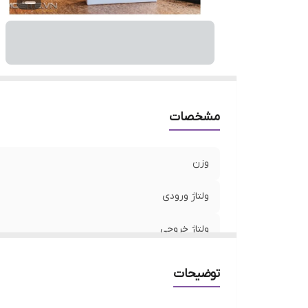
ش
م
ظ
تع
مشخصات
وزن
ولتاژ ورودی
ولتاژ خروجی
نمایشگر
توضیحات
جنس بدنه