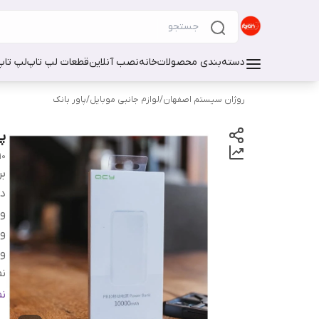
دسته‌بندی محصولات
خانه
نصب آنلاین
قطعات لپ تاپ
لپ تاپ
روژان سیستم اصفهان
/
لوازم جانبی موبایل
/
پاور بانک
پاو
10
بر
دس
و
ول
ول
نم
ج
ن
سا