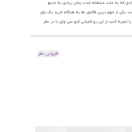
فرادی که به علت مشغله مدت زمان زیادی به منبع
. یکی از مهم ترین فاکتور ها به هنگام خرید یک پاور
 تجربه کنید از این رو کمپانی کیو سی وای با در نظر
ت کاربران را به خوبی برآورده سازد. طراحی اصولی و قرارگیری هوشمندانه تمامی اجزا سبب
علاوه بر زیبایی بسیار کاربردی باشد. روی بدنه ی دستگاه شاهد دو پورت ورودی از نوع لایتینگ مخصوص محصولات کمپانی اپل و USB C برای سایر دستگاه ها
می باشیم که به سادگی می توانید انرژی از دست رفته ی باتری پاور بانک را از طریق این دو پورت بازیابی کنید همچنین مجهز به دو درگاه خروجی از جمله USB A و USB C می باشد که برای
افزودن نظر
هایی همچون تلفن همراه، تبلت و پلیر ها مناسب است
ین کنند. QCY PB10 مجهز به یک باتری با ظرفیت 10000 میلی آمپر است که با یک بار تامین انرژی بسته به نوع دستگاه متصل شده تا
 هر گونه آسیب برای دستگاه متصل شده یا خود شارژر
وه بر