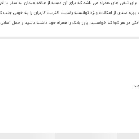
رای تلفن های همراه می باشد که برای آن دسته از علاقه مندان به سفر یا ا
پشتیبانی از فناوری شارژ سریع Power Delivery (PD)
ه مندی از امکانات ویژه توانسته رضایت اکثریت کاربران را به خوبی جلب کند
ی در هر کجا که خواستید، پاور بانک را همراه خود داشته باشید و حمل آسانی را
1.5/2.5/3.5 آمپر
گرفتن ابعادی معادل 152.1 در 72.1 در 15.3 میلی متر و وزن مناسب 200 گرم، تلاش خود را کرده تا انتظارا
لیتیوم-یونی
۱۰۰۰۰
ه اند و به سبب بهره مندی از ولتاژ و شدت جریان های متفاوت برای دستگاه 
دو عدد
تا در کوتاه ترین زمان ممکن انرژی مورد نیاز آن ها را تام
در دسترس نبودن برق را بهبود بخشیده است. کمپانی سازنده جهت جلوگیری از
ید.
 حد و مقاومت در برابر گرما را در نظر گرفته است؛ در نتیجه این پاور بانک علا
 طوری که کاربران زیادی را به خرید آن ترغیب می نماید.