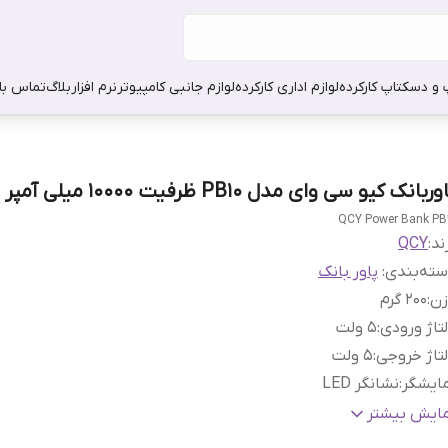
 و دسکتاپ کارکرده
لوازم اداری کارکرده
لوازم جانبی کامپیوتر
نرم افزار
بلاگ
تماس با 
ربانک کیو سی وای مدل PB10 ظرفیت 10000 میلی آمپر ساعت
QCY Power Bank PB
ند:
QCY
ته‌بندی
:
پاور بانک
زن
:
۲۰۰ گرم
تاژ ورودی
:
۵ ولت
تاژ خروجی
:
۵ ولت
ایشگر
:
نشانگر LED
نس بدنه
:
پلاستیک
مایش بیشتر
یر قابلیت‌ها
:
پشتیبانی از فناوری شارژ سریع Power Delivery (PD)