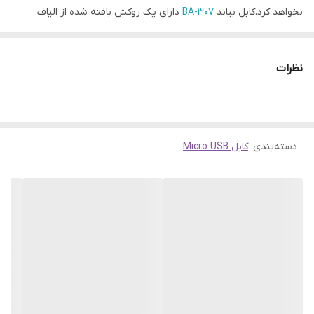
نخواهد کرد.کابل بیاند
BA-307
دارای یک روکش بافته شده از الیاف
نایلونی است تا دوام بالاتری نسبت به کابل‌های لاستیکی داشته باشد و با
استفاده مداوم دچار بریدگی یا تاشدگی در طول کابل نشود.جنس هسته
نظرات
این کابل از مس است و وجود ۴ مجموعه سیم مسی در این کابل باعث
می‌شود که علاوه بر شارژ سریع دستگاه با جریان ۲A، قابلیت انتقال
اطلاعات به کمک آن را نیز داشته باشید.با این کابل می‌توانید تمام
دسته‌بندی
:
کابل Micro USB
دستگاه‌هایی که دارای ورودی Micro-USB هستند را شارژ کنید و یا با
اتصال به کامپیوتر بین آن‌ها به انتقال فایل بپردازید.