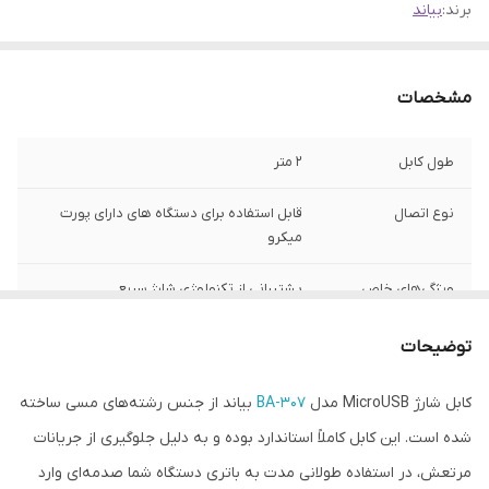
برند:
بیاند
مشخصات
طول کابل
2 متر
نوع اتصال
قابل استفاده برای دستگاه های دارای پورت
میکرو
ویژگی‌های خاص
پشتیبانی از تکنولوژی شارژ سریع
شدت جریان خروجی
2 A
توضیحات
کابل شارژ MicroUSB مدل
BA-307
بیاند از جنس رشته‌های مسی ساخته
شده‌ است. این کابل کاملاً استاندارد بوده و به دلیل جلوگیری از جریانات
مرتعش، در استفاده طولانی مدت به باتری دستگاه شما صدمه‌ای وارد