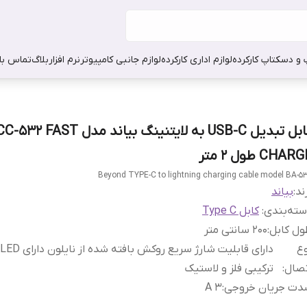
 و دسکتاپ کارکرده
لوازم اداری کارکرده
لوازم جانبی کامپیوتر
نرم افزار
بلاگ
تماس با 
کابل تبدیل USB-C به لایتنینگ بیاند مدل  FAST
CHAR طول 2 متر
Beyond TYPE-C to lightning charging cable model BA-5
ند:
بیاند
ته‌بندی
:
کابل Type C
ل کابل
:
2۰۰ سانتی متر
ع
د
تصال
:
ترکیبی فلز و لاستیک
دت جریان خروجی
:
3 A