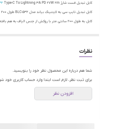
کابل تبدیل فست شارژ Beyond
Type-C To Lightning 3A PD 27W 2m
32
کابل تبدیل تایپ سی به لایتنینگ بیاند مدل BLC-532 طول 200 سانتی متر
کابل به طول 200 سانتی متر با روکش از جنس الیاف به هم بافته شده مقاوم در برابر گره خوردگی، کشش و پارگی
کانکتور های از نوع لایتنینگ و تایپ سی ساخته شده از متریال فل
مناسب برای شارژ سریع دستگاه های سازگار با پشتیبانی از فناوری ower Delivery
مجهز به نشانگر LED بر روی کانکتور ها جهت نمایش وضعیت اتصال و کارکرد
نظرات
میزان شدت جریان عبوری برابر با 3 آمپر و توان خروجی معادل 27 وات
شما هم درباره این محصول نظر خود را بنویسید.
برای ثبت نظر، لازم است ابتدا وارد حساب کاربری خود شو
افزودن نظر