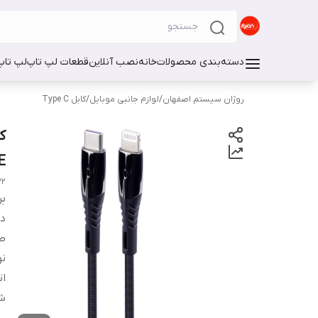
دسته‌بندی محصولات
خانه
نصب آنلاین
قطعات لپ تاپ
لپ تاپ
روژان سیستم اصفهان
/
لوازم جانبی موبایل
/
کابل Type C
GE
32
بر
دس
طو
نو
ا
ش