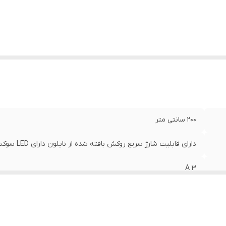
2۰۰ سانتی متر
دارای قابلیت شارژ سریع روکش بافته شده از نایلون دارای LED سوکت ترکیبی فلز و لاستیک
3 A