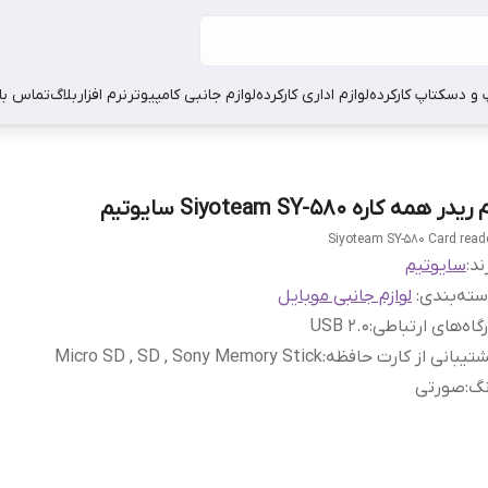
 و دسکتاپ کارکرده
لوازم اداری کارکرده
لوازم جانبی کامپیوتر
نرم افزار
بلاگ
تماس با 
ریدر همه کاره Siyoteam SY-580 سایوتیم
Siyoteam SY-580 Card read
ند:
سایوتیم
ته‌بندی
:
لوازم جانبی موبایل
گاه‌های ارتباطی
:
USB 2.0
تیبانی از کارت حافظه
:
Micro SD , SD , Sony Memory Stick
نگ
:
صورتی