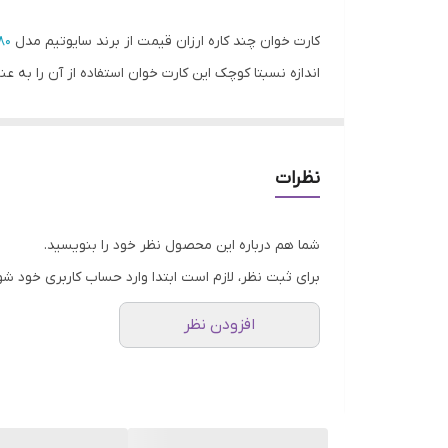
کارت خوان چند کاره ارزان قیمت از برند سایوتیم مدل
80
اندازه نسبتا کوچک این کارت خوان استفاده از آن را به ع
با قرار دادن حافظه میکرو اس دی یا SD در آن، می توانید اطلاعات را از این وسیله به کامپیوتر یا لپتاپ منتقل کنید.
قابلیت پشتیبانی از کارت‌های حافظه‌ی
SD / SDHC / DV / T-Flash / Micro SD / Mini
نظرات
SD/M2 and SONY’s
رابط آن USB2.0 به صورت plug & play می باشد که روی اکثر سیستم عامل ها به راحتی شناسایی می شود.
شما هم درباره این محصول نظر خود را بنویسید.
برای ثبت نظر، لازم است ابتدا وارد حساب کاربری خود شو
افزودن نظر