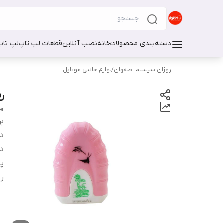
دسته‌بندی محصولات
خانه
نصب آنلاین
قطعات لپ تاپ
لپ تاپ
روژان سیستم اصفهان
/
لوازم جانبی موبایل
رم 
er
بر
دس
در
پش
ر