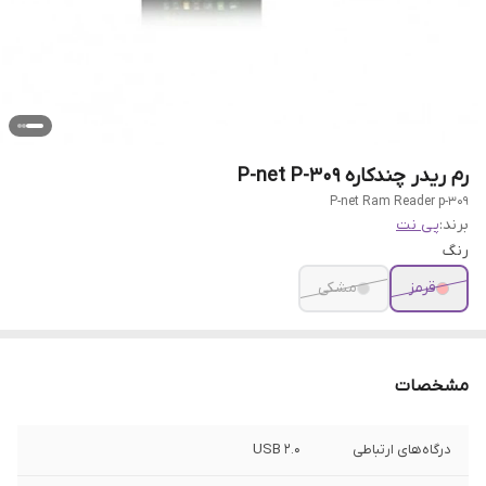
رم ریدر چندکاره P-net P-309
P-net Ram Reader p-309
برند:
پی نت
رنگ
قرمز
مشکی
مشخصات
درگاه‌های ارتباطی
USB 2.0