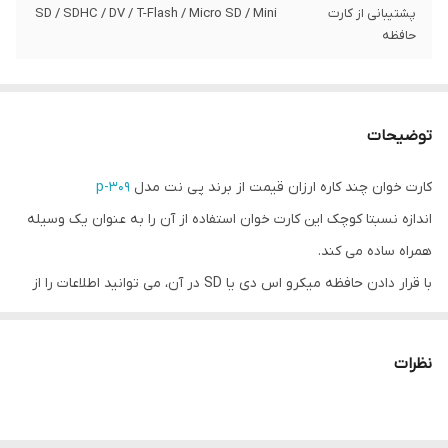
پشتیبانی از کارت
SD / SDHC / DV / T-Flash / Micro SD / Mini
حافظه
توضیحات
کارت خوان چند کاره ارزان قیمت از برند پی نت مدل
p-309
اندازه نسبتا کوچک این کارت خوان استفاده از آن را به عنوان یک وسیله
همراه ساده می کند.
با قرار دادن حافظه میکرو اس دی یا SD در آن، می توانید اطلاعات را از
این وسیله به کامپیوتر یا لپتاپ منتقل کنید.
قابلیت پشتیبانی از کارت‌های حافظه‌ی
نظرات
SD / SDHC / DV / T-Flash / Micro SD / Mini
SD/M2 and SONY’s
رابط آن USB2.0 به صورت plug & play می باشد که روی اکثر سیستم