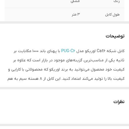
رنگ
مشکی
طول کابل
3 متر
جنس بدنه
PVC
توضیحات
سرعت انتقال
تا 1000Mbps
اطلاعات
کابل شبکه Cat6 اوریکو مدل
PUG-C6
با پهنای باند 1000 مگابایت بر
ثانیه یکی از مناسب‌ترین گزینه‌های موجود در بازار است که علاوه بر
جنس کانکتور
Normal Modular Plug
کیفیت خود محصول می‌توانید به برند اوریکو که محصولاتی با کارایی و
جنس کابل
32AWG Copper-clad Aluminium Wire Core
کیفیت بالا را تولید می‌کند اعتماد کنید. این کابل از 8 هسته سیم به هم
تابیده شده تشکیل شده است که این 8 هسته سیم دارای یک روکش
ساختار کابل
۸ هسته سیم به هم تابیده شده
PVC با دوام هستند. این روکش پلاستیکی در برابر کشیدگی، فشار و پاره
نظرات
شدگی مقاوم است و به این ترتیب نیازی نیست نگران آسیب‌هایی از این
قبیل باشید. کانکتورهای این کابل شبکه کیفیت قابل قبولی دارند و
توسط آن می‎‌توانید از سرعت بالای کابل نهایت استفاده را ببرید. برای