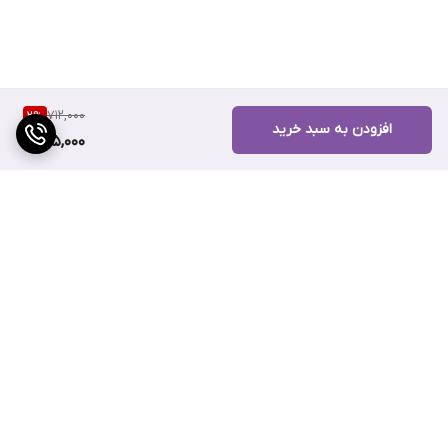
712,000
2
%
افزودن به سبد خرید
695,000
برگشت به بالا