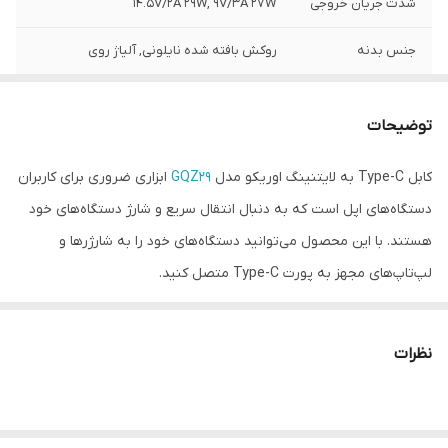
شدت جریان خروجی
14.5V/2A 29W, 9V/3A 27W
جنس بدنه
روکش بافته شده نایلونی, آلیاژ روی
سرعت انتقال
USB2.0, 480Mbps
اطلاعات
توضیحات
نوع کابل
USB-C to Lightning
کابل Type-C به لایتنینگ اوریکو مدل
GQZ29
ابزاری ضروری برای کاربران
دستگاه‌های اپل است که به دنبال انتقال سریع و شارژ دستگاه‌های خود
رنگ
مشکی
هستند. با این محصول می‌توانید دستگاه‌های خود را به شارژرها و
لپ‌تاپ‌های مجهز به پورت Type-C متصل کنید.
این کابل با قابلیت انتقال داده‌ها با سرعت بالا و پشتیبانی از شارژ
سریع طراحی گردیده است تا تجربه کاربری بهتری را به شما ارائه دهد.
نظرات
همچنین، طراحی مقاوم و انعطاف‌پذیر آن دوام و طول عمر بالایی را
تضمین کرده که آن را به یک انتخاب ایده‌آل برای استفاده روزمره تبدیل
می‌کند.