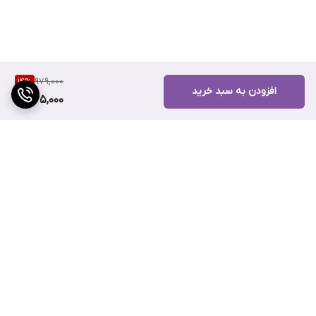
979,000
14
%
افزودن به سبد خرید
835,000
برگشت به بالا