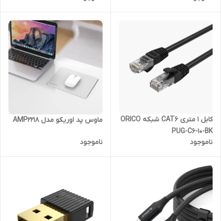
کابل 1 متری CAT6 شبکه ORICO
ماوس پد اوریکو مدل AMP2218
PUG-C6-10-BK
ناموجود
ناموجود