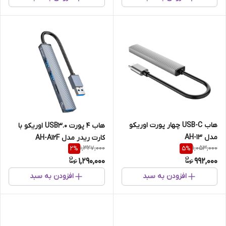
هاب USB-C چهار پورت اوریکو
هاب 4 پورت USB3.0 اوریکو با
مدل AH-13
کارت ریدر مدل AH-A12F
1,327,000
1,053,000
2
%
5
%
1,290,000
992,000
افزودن به سبد
افزودن به سبد