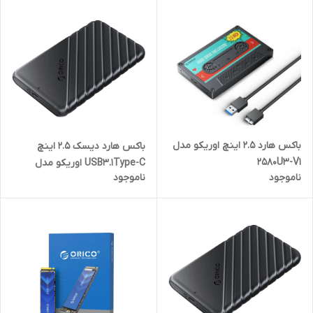
باکس هارد 2.5 اینچ اوریکو مدل
باکس هارد دیسک 2.5 اینچ
2580U3-V1
USB3.1Type-C اوریکو مدل
ناموجود
ناموجود
25PW1C-C3