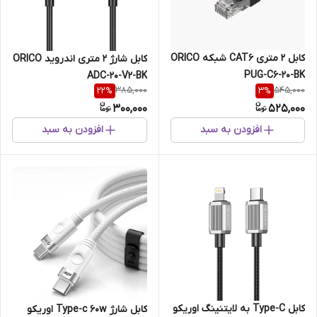
کابل 2 متری CAT6 شبکه ORICO
کابل شارژ 2 متری اندروید ORICO
PUG-C6-20-BK
ADC-20-V2-BK
385,000
545,000
22
%
3
%
300,000
525,000
افزودن به سبد
افزودن به سبد
کابل Type-C به لایتنینگ اوریکو
کابل شارژ Type-c 60w اوریکو