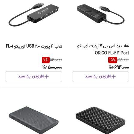
هاب یو اس بی 4 پورت اوریکو
هاب 4 پورت USB 2.0 اوریکو FL01
ORICO FL02 4 Port
540,000
818,000
7
%
15
%
500,000
694,000
افزودن به سبد
افزودن به سبد