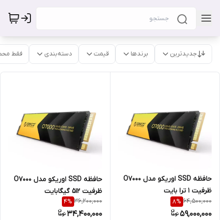
جدیدترین
برندها
قیمت
دسته‌بندی
فقط محص
حافظه SSD اوریکو مدل O7000
حافظه SSD اوریکو مدل O7000
ظرفیت 1 ترا بایت
ظرفیت ۵۱۲ گیگابایت
36,200,000
64,500,000
4
%
8
%
34,400,000
59,000,000