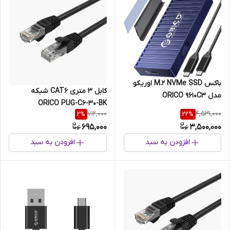
باکس M.2 NVMe SSD اوریکو
کابل 3 متری CAT6 شبکه
مدل ORICO 9610C3
ORICO PUG-C6-30-BK
712,000
4,531,000
2
%
22
%
695,000
3,500,000
افزودن به سبد
افزودن به سبد