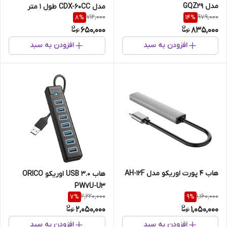
مدل GQZ29
مدل CDX-60CC طول 1 متر
712,000
979,000
8
%
14
%
650,000
835,000
افزودن به سبد
افزودن به سبد
هاب 4 پورت اوریکو مدل AH-12F
هاب USB 3.0 اوریکو ORICO
PW7U-U3
2,220,000
1,160,000
7
%
9
%
2,050,000
1,050,000
افزودن به سبد
افزودن به سبد