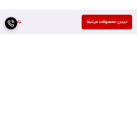
دیدن محصولات مرتبط
ناموجود
برگشت به بالا
ارسال سریع
اصفهان چهارباغ بالا مجتمع
هزارجریب پلاک 152