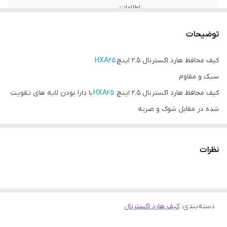
اطلاعات
ابعاد
137mm*86mm*35mm(داخل),
توضیحات
160mm*107mm*44mm(بیرونی)
کیف محافظ هارد اکسترنال ۲.۵ اینچ
HXA25
رنگ
خاکستری
سبک و مقاوم
کیف محافظ هارد اکسترنال ۲.۵ اینچ
HXA25
با دارا بودن لایه های تقویت
شده در مقابل شوک و ضربه
از داخل و خارج و نوارهای لاستیکی با قدرت دو برابر به خوبی از هارد شما
محافظت کرده و به سادگی نیز قابل حمل میباشد. دارای ضربه گیری عالی .
نظرات
دسته‌بندی
:
کیف هارد اکسترنال