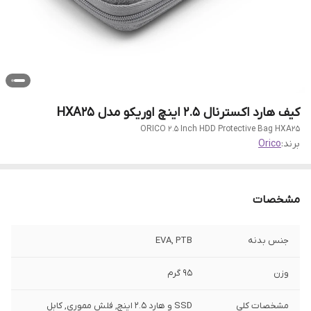
کیف هارد اکسترنال 2.5 اینچ اوریکو مدل HXA25
ORICO 2.5 Inch HDD Protective Bag HXA25
برند:
Orico
مشخصات
جنس بدنه
EVA, PTB
وزن
95 گرم
مشخصات کلی
SSD و هارد 2.5 اینچ, فلش مموری, کابل