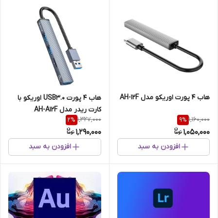
هاب 4 پورت اوریکو مدل AH-12F
هاب 4 پورت USB3.0 اوریکو با
کارت ریدر مدل AH-A12F
1,327,000
1,160,000
2
%
9
%
1,290,000
1,050,000
افزودن به سبد
افزودن به سبد