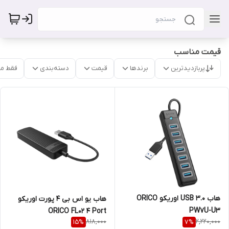
قیمت مناسب
پربازدیدترین
برندها
قیمت
دسته‌بندی
فقط م
هاب USB 3.0 اوریکو ORICO
هاب یو اس بی 4 پورت اوریکو
PW7U-U3
ORICO FL02 4 Port
818,000
2,220,000
15
%
7
%