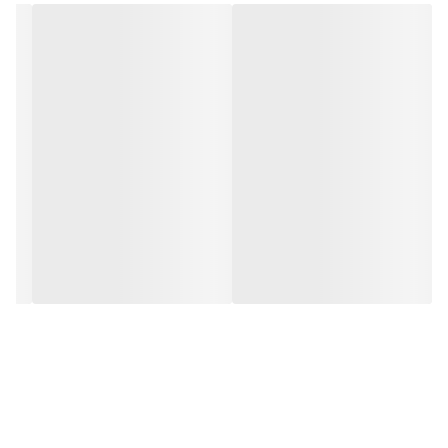
✅ بک لایت کیبورد
این دستگاه از لحاظ سلامتی در
روژان سیستم
تست شده و درایورها به
صورت کامل نصب شده ولی در صورت نیاز به درایور لپ تاپ
HP Victus
15
کلیک کنید.
در صورتی که برای دانلود درایور مشکل داشتید با کارشناسان آنلاین
سایت تماس بگیرید و در صورت نیاز به کمک
نصب آنلاین
کلیک کنید.