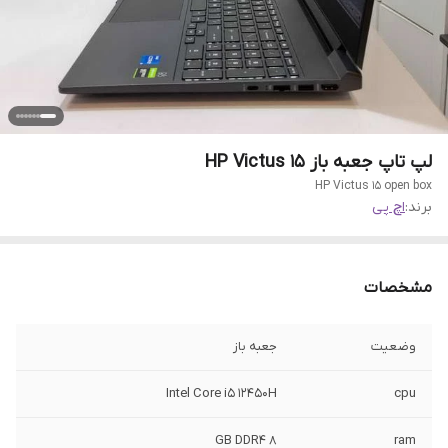
لپ تاپ جعبه باز HP Victus 15
HP Victus 15 open box
برند:
اچ پی
مشخصات
وضعیت
جعبه باز
Intel Core i5 12450H
cpu
8 GB DDR4
ram