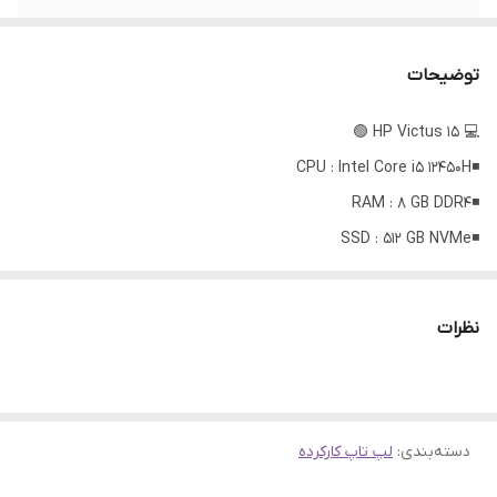
hdd
ندارد
توضیحات
15.6 " FHD
display
💻 HP Victus 15 🟢
سیستم عامل
Windows 11 اورجینال
◾️CPU : Intel Core i5 12450H
512 GB NVMe
ssd
◾️RAM : 8 GB DDR4
◾️SSD : 512 GB NVMe
Nvidia Geforce GTX 1650 4GB
vga
◾️GPU : Nvidia Geforce GTX 1650 4GB
ویژگی‌های خاص
طراحی و ترکیب رنگ زیبا بدنه
◾️Display : 15.6 " FHD
نظرات
◾️OS : Windows 11
نور صفحه کلید
دارد
✅ پردازنده پرقدرت نسل ۱۲
✅ گرافیک جیفورس ۴ گیگ
دسته‌بندی
:
لپ تاپ کارکرده
✅ طراحی و ترکیب رنگ زیبا بدنه
✅ قابلیت ارتقا رم و هارد