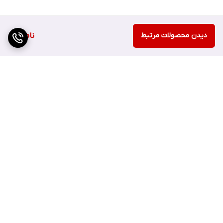
دیدن محصولات مرتبط
ناموجود
برگشت به بالا
ارسال سریع
اصفهان چهارباغ بالا مجتمع
هزارجریب پلاک 152