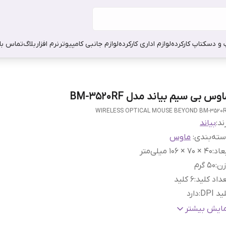
 و دسکتاپ کارکرده
لوازم اداری کارکرده
لوازم جانبی کامپیوتر
نرم افزار
بلاگ
تماس با 
وس بی سیم بیاند مدل BM-3520RF
WIRELESS OPTICAL MOUSE BEYOND BM-3520
ند:
بیاند
ته‌بندی
:
ماوس
عاد
:
40 × 70 × 106 میلی‌متر
زن
:
۵۰ گرم
داد کلید
:
۶ کلید
ید DPI
:
دارد
قت
:
۸۰۰ تا ۱۶۰۰ DPI
مایش بیشتر
ع رابط
:
بی‌سیم دانگل USB