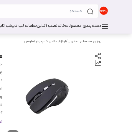
دسته‌بندی محصولات
خانه
نصب آنلاین
قطعات لپ تاپ
لپ تاپ
روژان سیستم اصفهان
/
لوازم جانبی کامپیوتر
/
ماوس
ما
RF
بر
دس
اب
و
تع
کل
د
ن
نو