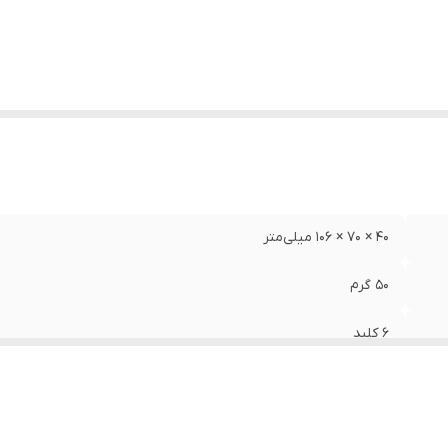
لام همراه
:
یک عدد باتری سوپر آلکالین و یک عدد ماوس پد با طرح راند
یژگی‌های خاص
:
قابلیت کارکردن با هر دو دست
40 × 70 × 106 میلی‌متر
۵۰ گرم
۶ کلید
دارد
۸۰۰ تا ۱۶۰۰ DPI