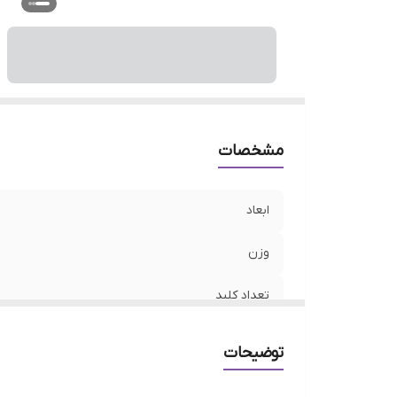
اق
و
مشخصات
ابعاد
وزن
تعداد کلید
کلید DPI
توضیحات
دقت