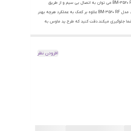
در پک ماوس و پد بیاند مدل BM-3520 RF شما علاوه بر ماوسی قدرتمند از ماوس پد مناسبی هم بهره میبرید. از ویژگی ماوس بیاند BM-3520 RF می توان به اتصال بی سیم و از طریق
Nano-Receiver اشاره کرد. همچنین این ماوس قابلیت تعویض دقت و DPI خود را بین 3 مقدار 800، 1200 و 1600 DPI دارد. پدماوس بیاند مدل BM-3520 RF علاوه بر کمک به عملکرد هرچه بهتر
 شما جلوگیری میکند.دقت کنید که طرح پد ماوس به
افزودن نظر