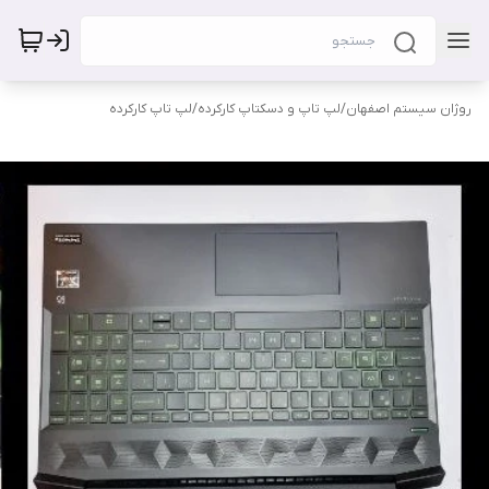
روژان سیستم اصفهان
/
لپ تاپ و دسکتاپ کارکرده
/
لپ تاپ کارکرده