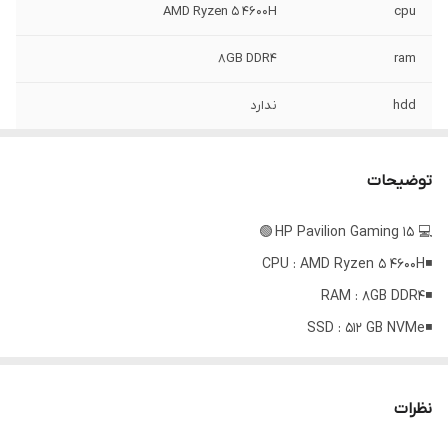
AMD Ryzen 5 4600H
cpu
8GB DDR4
ram
hdd
ندارد
512 GB NVMe
ssd
توضیحات
GTX 1650 4GB
vga
💻 HP Pavilion Gaming 15 🟢
15.6" , FHD , 144Hz
display
◾️CPU : AMD Ryzen 5 4600H
سیستم عامل
Windows 10 اورجینال
◾️RAM : 8GB DDR4
◾️SSD : 512 GB NVMe
نور صفحه کلید
دارد
◾️GPU :Nvidia Geforce GTX 1650 4GB
ویژگی‌های خاص
طراحی و ترکیب رنگ زیبا بدنه ✅ وضح تصویر
◾️Display : 15.6" , FHD , 144Hz
نظرات
بالا
◾️OS : Windows 10