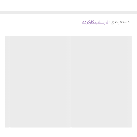
✅ پردازنده پرقدرت R5 4600H
✅ گرافیک جیفورس با ۴ گیگ رم
دسته‌بندی
:
لپ تاپ کارکرده
✅ طراحی و ترکیب رنگ زیبا بدنه
✅ قابلیت ارتقا رم و هارد
✅ وضح تصویر بالا
✅ بک لایت کیبورد
این دستگاه از لحاظ سلامتی در
روژان سیستم
تست شده و درایورها به
صورت کامل نصب شده ولی در صورت نیاز به درایور لپ تاپ
HP
Pavilion Gaming 15
کلیک کنید.
در صورتی که برای دانلود درایور مشکل داشتید با کارشناسان آنلاین
سایت تماس بگیرید و در صورت نیاز به کمک
نصب آنلاین
کلیک کنید.