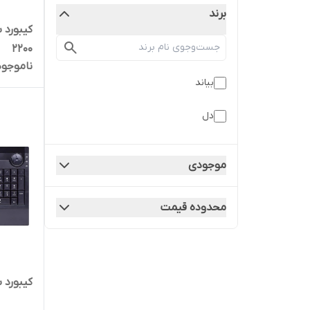
برند
2200
ناموجود
بیاند
دل
موجودی
محدوده قیمت
کیبورد بیا