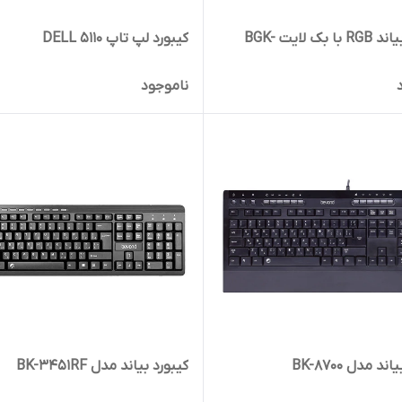
کیبورد بیاند RGB با بک لایت BGK-
کیبورد لپ تاپ DELL 5110
ناموجود
ند مدل BK-8700
کیبورد بیاند مدل BK-3451RF