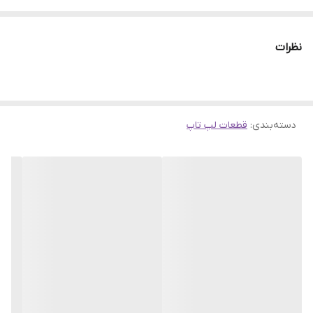
نوت بوک N5110 که با پارت نامبر MP-10K73US-442 شناخته می‌شود.
صفحه کلید به دلایل مختلفی خراب شده و به تعمیر یا تعویض نیاز پیدا
نظرات
می‌کند. اگر قصد خرید صفحه‌کلید
DELL N5110
را دارید ، درضمن این
کیبورد برای M5110 نیز قابل نصب می‌باشد.
دسته‌بندی
:
قطعات لپ تاپ