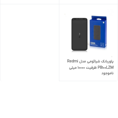
پاوربانک شیائومی مدل Redmi
PB100LZM ظرفیت 10000 میلی
ناموجود
آمپر ساعت