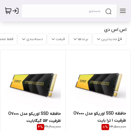
اس اس دی
جدیدترین
برندها
قیمت
دسته‌بندی
فقط محص
حافظه SSD اوریکو مدل O7000
حافظه SSD اوریکو مدل O7000
ظرفیت 1 ترا بایت
ظرفیت ۵۱۲ گیگابایت
36,200,000
64,500,000
4
%
8
%