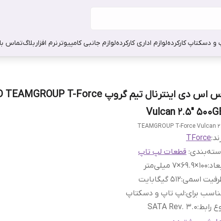
 و دسکتاپ کارکرده
لوازم اداری کارکرده
لوازم جانبی کامپیوتر
نرم افزار
بلاگ
تماس با 
اس اس دی اینترنال تیم گروپ AMGROUP T-Force
Vulcan 2.5" 500G
TEAMGROUP T-Force Vulcan 2
ند:
TForce
ته‌بندی
:
قطعات لپ تاپ
عاد
:
100×69.9×7 میلی‌متر
رفیت اسمی
:
512 گیگابایت
اسب برای
:
لپ تاپ و دسکتاپ
ع رابط
:
SATA Rev. 3.0