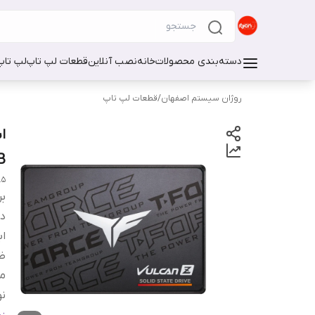
دسته‌بندی محصولات
خانه
نصب آنلاین
قطعات لپ تاپ
لپ تاپ
روژان سیستم اصفهان
/
قطعات لپ تاپ
B
.5
بر
دس
اب
ظ
من
نو