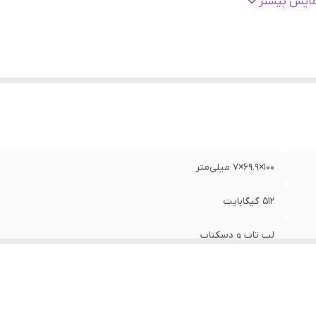
عت انتقال اطلاعات
:
560 مگابایت بر ثانیه
مایش بیشتر
100×69.9×7 میلی‌متر
512 گیگابایت
لپ تاپ و دسکتاپ
SATA Rev. 3.0
560 مگابایت بر ثانیه