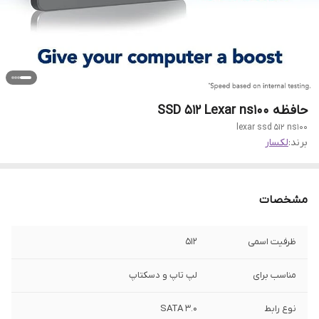
حافظه SSD 512 Lexar ns100
lexar ssd 512 ns100
برند:
لکسار
مشخصات
ظرفیت اسمی
512
مناسب برای
لپ تاپ و دسکتاپ
نوع رابط
SATA 3.0