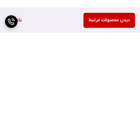
دیدن محصولات مرتبط
ناموجود
برگشت به بالا
ارسال سریع
اصفهان چهارباغ بالا مجتمع
هزارجریب پلاک 152