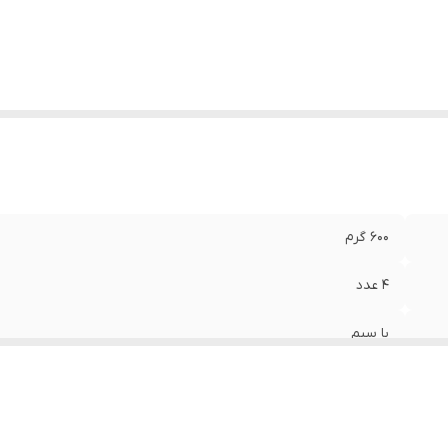
حدوده دقت
:
۸۰۰ تا ۱۶۰۰
ل کابل
:
1 متر
زگار با سیستم‌عامل‌های
:
تمام سیستم عامل ها
یر
قابلیت استفاده با هر دو دست دارای کلید تنظیم دقت ماوس 
بلیت‌ها
:
DPI قابلیت تغییر رزولوشن طراحی ارگونومیک بدون لگ و بدون صدا
600 گرم
4 عدد
با سیم
USB
نمایشگر وضعیت باتری