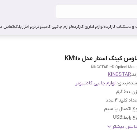
 و دسکتاپ کارکرده
لوازم اداری کارکرده
لوازم جانبی کامپیوتر
نرم افزار
بلاگ
تماس با 
وس کینگ استار مدل KM110
KINGSTAR 3D Optical Mou
ند:
KINGSTAR
ته‌بندی
:
لوازم جانبی کامپیوتر
زن
:
600 گرم
داد کلید
:
4 عدد
ع اتصال
:
با سیم
ع رابط
:
USB
ابلیت های ماوس
:
نمایشگر وضعیت باتری
مایش بیشتر
وع حسگر ماوس
:
اپتیکال