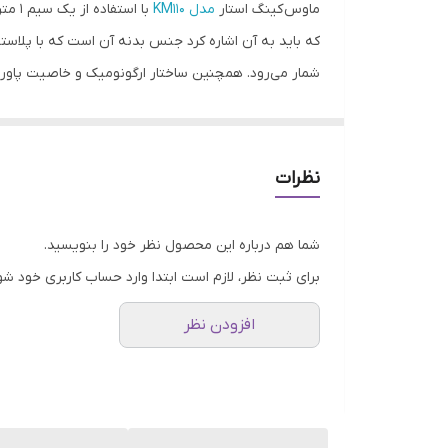
ماوس کینگ استار
مدل KM110
نوع حسگر ماوس
شمار می‌رود. همچنین ساختار ارگونومیک و خاصیت پاور سیوینگ (power saving) از دیگر مزایای این محصول کمپانی کینگ استار است که ن
محدوده دقت
ماوس‌ برند کینگ استار نکات مثبت بسیار زیادی دارند که 
طول کابل
دلیل وجود باتری‌های قابل تعویض می‌توانید بدون نگرانی
اشاره کرد اتصال به نسخه‌های مختلف سیستم عامل‌های
سازگار با سیستم‌عامل‌های
نظرات
سایر قابلیت‌ها
شما هم درباره این محصول نظر خود را بنویسید.
برای ثبت نظر، لازم است ابتدا وارد حساب کاربری خود شو
افزودن نظر