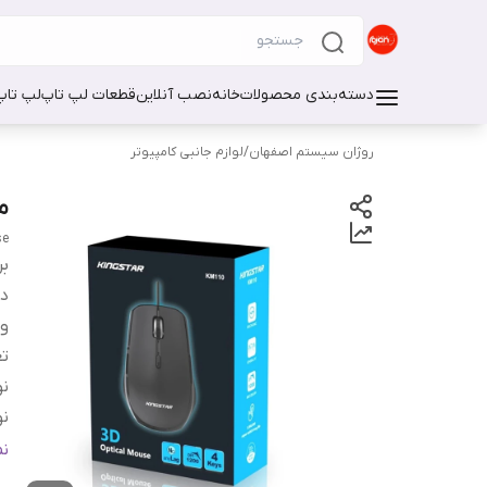
دسته‌بندی محصولات
خانه
نصب آنلاین
قطعات لپ تاپ
لپ تاپ
روژان سیستم اصفهان
/
لوازم جانبی کامپیوتر
ما
se
بر
دس
و
تع
نو
نو
ق
ن
ن