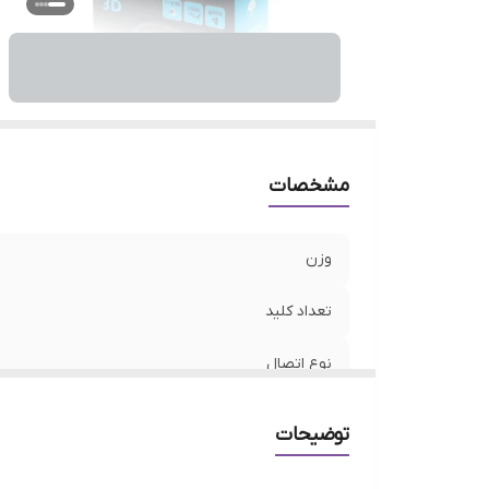
م
طو
سا
سا
قا
مشخصات
وزن
تعداد کلید
نوع اتصال
نوع رابط
توضیحات
قابلیت های ماوس