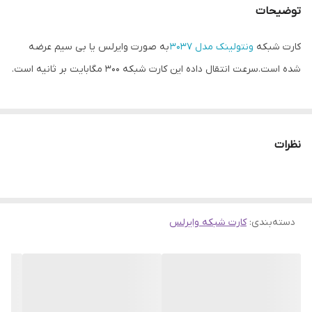
ابعاد
21x10x5 میلی‌متر
توضیحات
نوع اتصال
بی سیم (Wi-Fi)
کارت شبکه
ونتولینک مدل 3037
به صورت وایرلس یا بی سیم عرضه
شده است.سرعت انتقال داده این کارت شبکه 300 مگابایت بر ثانیه است.
وزن
20 گرم
سرعت انتقال
150/300Mbps
اطلاعات
نظرات
فرکانس
2.4GHz
دسته‌بندی
:
کارت شبکه وایرلس