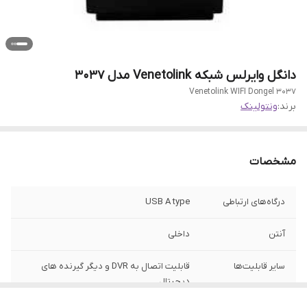
دانگل وایرلس شبکه Venetolink مدل 3037
Venetolink WIFI Dongel 3037
برند:
ونتولینک
مشخصات
درگاه‌های ارتباطی
USB A type
آنتن
داخلی
سایر قابلیت‌ها
قابلیت اتصال به DVR و دیگر گیرنده های
دیجیتال