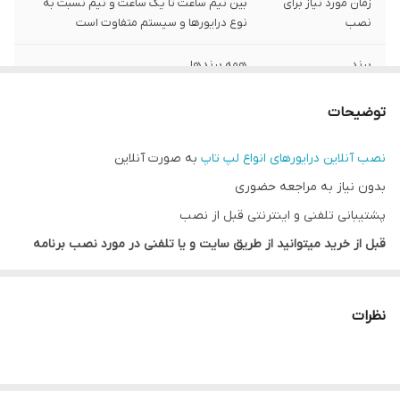
زمان مورد نیاز برای
بین نیم ساعت تا یک ساعت و نیم نسبت به
نصب
نوع درایورها و سیستم متفاوت است
برند
همه برندها
امکانات مورد نیاز
اتصال اینترنت
توضیحات
نحوه نصب
از راه دور
نصب آنلاین درایورهای انواع لپ تاپ
به صورت آنلاین
بدون نیاز به مراجعه حضوری
پشتیبانی تلفنی و اینترنتی قبل از نصب
قبل از خرید میتوانید از طریق سایت و یا تلفنی در مورد نصب برنامه
کسب اطلاع بفرمایید.
بعد از خریداری حتما با ما تماس بگیرید.
نظرات
پیش نیاز نصب نرم افزارها به صورت آنلاین:
1. اتصال سیستم شما به اینترنت
2. دانلود و اجرا یکی از برنامه زیر: