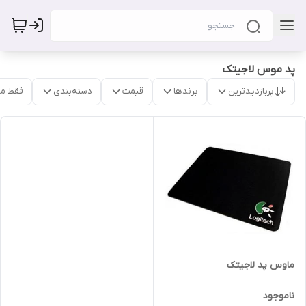
پد موس لاجیتک
پربازدیدترین
برندها
قیمت
دسته‌بندی
فقط م
ماوس پد لاجیتک
ناموجود