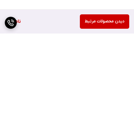
دیدن محصولات مرتبط
ناموجود
برگشت به بالا
ارسال سریع
اصفهان چهارباغ بالا مجتمع
هزارجریب پلاک 152