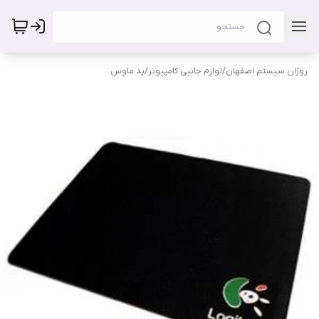
روژان سیستم اصفهان
/
لوازم جانبی کامپیوتر
/
پد ماوس