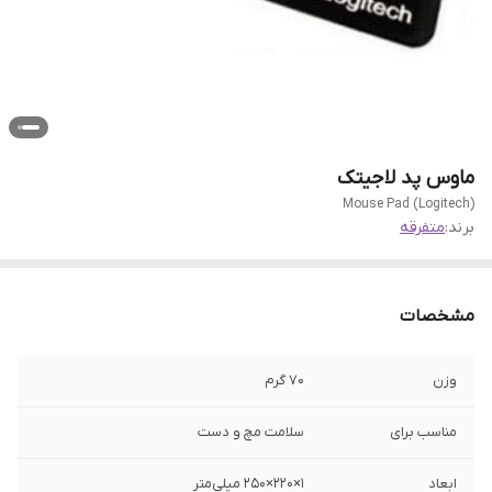
ماوس پد لاجیتک
(Logitech) Mouse Pad
برند:
متفرقه
مشخصات
وزن
70 گرم
مناسب برای
سلامت مچ و دست
ابعاد
1×220×250 میلی‌متر