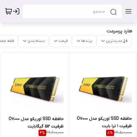
هارد پرسرعت
جدیدترین
برندها
قیمت
دسته‌بندی
فقط محص
حافظه SSD اوریکو مدل O7000
حافظه SSD اوریکو مدل O7000
ظرفیت 1 ترا بایت
ظرفیت ۵۱۲ گیگابایت
36,200,000
64,500,000
4
%
8
%