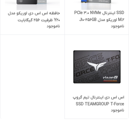
SSD اینترنال PCIe 3.0 NVMe
حافظه اس‌ اس‌ دی اوریکو مدل
M.2 اوریکو مدل J10-256GB
Y20 ظرفیت 256 گیگابایت
ناموجود
ناموجود
اس اس دی اینترنال تیم گروپ
SSD TEAMGROUP T-Force
ناموجود
Vulcan 2.5" 500GB