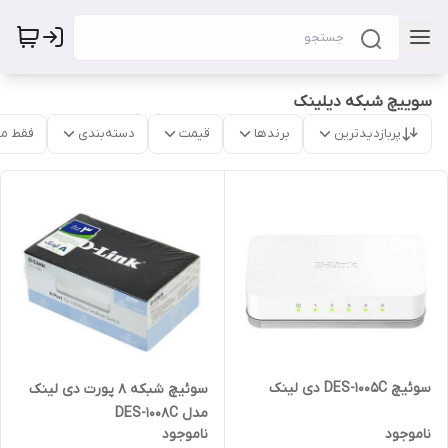
سوییچ شبکه دیلینک
پربازدیدترین
برندها
قیمت
دسته‌بندی
فقط م
سوئیچ DES-1005C دی لینک
سوئیچ شبکه 8 پورت دی لینک
مدل DES-1008C
ناموجود
ناموجود