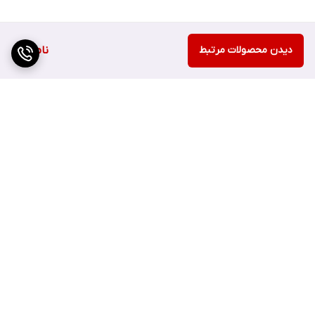
دیدن محصولات مرتبط
ناموجود
برگشت به بالا
ارسال سریع
اصفهان چهارباغ بالا مجتمع
هزارجریب پلاک 152