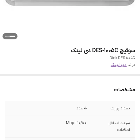
سوئیچ DES-1005C دی لینک
Dink DES-1005C
برند:
دی لینک
مشخصات
تعداد پورت
5 عدد
سرعت انتقال
10/100 Mbps
اطلاعات