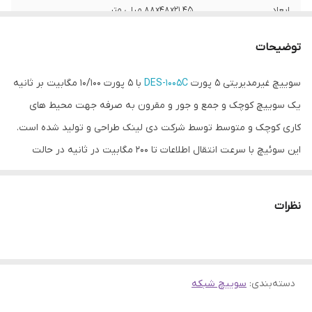
ابعاد
88x48x21.45 میلی متر
استاندارد ها و
پشتیبانی از تکنولوژی Auto MDI/MDIX
توضیحات
پروتکل ها
سوییچ غیرمدیریتی 5 پورت
DES-1005C
با 5 پورت 10/100 مگابیت بر ثانیه
جنس بدنه
پلاستیک
یک سوییچ کوچک و جمع و جور و مقرون به صرفه جهت محیط های
نشانگر
Link/Activity, Power LED
کاری کوچک و متوسط توسط شرکت دی لینک طراحی و تولید شده است.
این سوئیچ با سرعت انتقال اطلاعات تا 200 مگابیت در ثانیه در حالت
Duplex برای انتقال سریع فایل، بازی های آنلاین و استریم ویدئو ایده آل
میباشد.
DES-1005C
همچنین دارای نشانگرهای LED برای نشان دادن
نظرات
وضعیت دستگاه میباشد.
دسته‌بندی
:
سوییچ شبکه