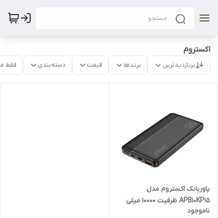
اکستروم
پربازدیدترین
برندها
قیمت
دسته‌بندی
فقط م
پاوربانک اکستروم مدل
APB10KP15 ظرفیت 10000 میلی
ناموجود
آمپر ساعت