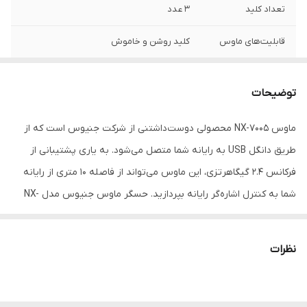
تعداد کلید
3 عدد
قابلیت‌های ماوس
کلید روشن و خاموش
نوع اتصال
بی‌سیم
توضیحات
نوع رابط
دانگل USB
ماوس NX-7005 محصولی دوست‌داشتنی از شرکت جنیوس است که از
فرکانس
2.4 گیگاهرتز
طریق دانگل USB به رایانه شما متصل می‌شود. به یاری پشتیبانی از
برد ماوس
10 متر
فرکانس 2.4 گیگاهرتزی، این ماوس می‌تواند از فاصله 10 متری از رایانه
شما به کنترل اشاره‌گر رایانه بپردازید. حسگر ماوس جنیوس مدل NX-
نوع حسگر
اپتیکال
7000 از نوع اپتیکال بوده و به یاری آن می‌توان روی انواع سطوح از این
محدوده دقت
800 تا 1600
ماوس استفاده کنید. این ماوس از سه کلید برای اجرای درخواست‌های
نظرات
کاربر استفاده می‌کند. به یاری وجود سنسور اپتیکال ارایه شده روی NX-
دقت
1200 DPI
7005 از این ماوس می‌توان روی سطوح مختلف به راحتی استفاده کرد.
تعداد باتری
یک عدد
این ماوس شرکت جنیوس انرژی خود را از یک باتری قلمی تامین می‌کند