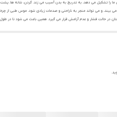
ندگی ما را تشکیل می دهد، به تدریج به بدن آسیب می زند. گردن، شانه ها، پ
قابليت کارکردن با هر دو دست
ب می بیند، و می تواند منجر به ناراحتی و صدمات زیادی شود. موس طبی از 
تان در حالت فشار و عدم آرامش قرار می گیرد. همین باعث می شود تا در ط
کلید سمت چپ و اسکرول
 قرار می گیرد. موس های ارگونومی انرژی کمتری نسبت به موسهای معمولی 
۲.۴ GHz
ل که فشار و انرژی لازم از مچ دست شما دور و به عضله های بالاتری منتقل
فاده کرده اید و دچار درد در ناحیه مچ دست هستید. استفاده از یک موس طبی
دانگل USB
ت با قرار گرفتن آن در دست هیچ گونه چرخشی نداشته و کمترین فشر به آن
ید.
1600DPI تنظیم نمود. دو کلید کنار بدنه نیز در محیط های مختلف نقش Forward