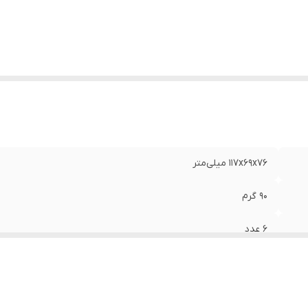
ید DPI
:
کلید سمت چپ و اسکرول
رکانس ماوس
:
۲.۴ GHz
ع رابط
:
دانگل USB
۱۱۷x۶۹x۷۶ میلی‌متر
۹۰ گرم
۶ عدد
بی‌سیم
-۱۲۰۰ - ۱۶۰۰ - dpi 800