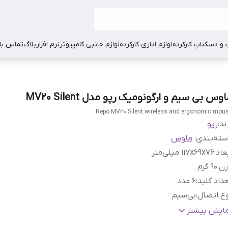
 و دسکتاپ کارکرده
لوازم اداری کارکرده
لوازم جانبی کامپیوتر
نرم افزار
بلاگ
تماس با 
وس بی سیم و ارگونومیک رپو مدل MV20 Silent
Repo MV20 Silent wireless and ergonomic mou
ند:
رپو
ته‌بندی
:
ماوس
عاد
:
۱۱۷x۶۹x۷۶ میلی‌متر
زن
:
۹۰ گرم
داد کلید
:
۶ عدد
ع اتصال
:
بی‌سیم
قت
:
-۱۲۰۰ - ۱۶۰۰ - dpi 800
مایش بیشتر
یر قابلیت‌های ماوس
:
قابليت کارکردن با هر دو دست