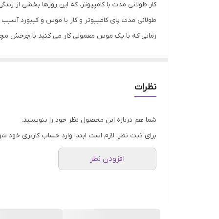
کار طولانی مدت با کامپیوتر، که این روزها بخشی از ز
سایر قابلیت‌های ماوس
طولانی مدت پای کامپیوتر و کار با موس و کیبورد آسی
زمانی که با یک موس معمولی کار می کنید با چرخش مچ
کلید DPI
شده که نیازی به چرخش مچ نیست و دست در حالت آرامش
فرکانس ماوس
ذخیره شده و خستگی کمتری از کار حاصل شود. به این شک
شما پیشنهاد میکنیم اگر تا کنون از موس های عادی است
نوع رابط
نظرات
در دستان شما کم شود. موس وایرلس
رپو مدلmv20
موس طراحی ارگونومیک بدنه آن است به طوری که مچ دس
شما هم درباره این محصول نظر خود را بنویسید.
برای ثبت نظر، لازم است ابتدا وارد حساب کاربری خود شو
افزودن نظر
شده است.