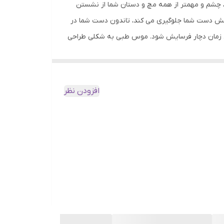
شت، چشم و مهمتر از همه مچ و دستان شما از نشستن
چرخش دست شما جلوگیری می کند، تاندون دست شما در
ول زمان دچار فرسایش شود. موس طبی به شکلی طراحی
از شما می گیرند. در طول زمان باعث می شود انرژی
 می شود که ماهیچه های بزرگتر و قوی تری هستند.به
 با اصلاح تکنیک قرارگیری مچ ست کمک می کند تا درد
افزودن نظر
دارای شش کلید و با عمر کاری حدود 1000000 کلیک می باشد و از طریق گیرنده متصل به پورت USB قابل استفاده است. ویژگی اصلی این
 وارد می شود. این ویژگی مهم کمک می کند تا ساعت
های طولانی بتوان به این موس بدون خستگی کار کرد. کلید DPI این موس به منظور تغییر میزان حساسیت موس در برابر حرکت است و می توان بر حسب نیاز این پارامتر را بین 800 تا
 و Backward را بر عهده دارند. کلید روشن و خاموش کردن موس نیز برا کاهش مصرف انرژی در زیر آن تعبیه