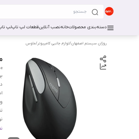
دسته‌بندی محصولات
خانه
نصب آنلاین
قطعات لپ تاپ
لپ تاپ
روژان سیستم اصفهان
/
لوازم جانبی کامپیوتر
/
ماوس
ما
se
بر
دس
اب
و
تع
نو
د
ن
سا