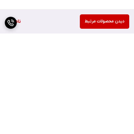
دیدن محصولات مرتبط
ناموجود
برگشت به بالا
ارسال سریع
اصفهان چهارباغ بالا مجتمع
هزارجریب پلاک 152