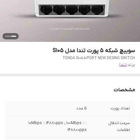
سوییچ شبکه 5 پورت تندا مدل S105
TENDA S105 5-PORT NEW DESING SWITCH
برند:
تندا
مشخصات
تعداد پورت
5 عدد
سرعت انتقال
:10Mbps：14880pps ; 100Mbps：
اطلاعات
148800pps