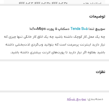
استاندارد ها و
IEEE 802.3, IEEE 802.3u, IEEE 802.3x
پروتکل ها
توضیحات
نشانگر
Link/Activity, Power LED
سوییچ تندا
Tenda S105
دسکتاپ 5 پورت 10/100Mbps
چه یک محل کار کوچک داشته باشید چه یک اتاق کار خانگی تنها چیزی که
نیاز دارید اینترنت پرسرعت است که بتوانید وب‌گردی لذت‌بخشی داشته
باشید بعلاوه اگر نیاز دارید تا پورت‌های اترنت بیشتری داشته باشید،
سوئیچ‌ها می‌توانند نیازتان را برطرف کنند و شبکه شما را گسترش دهند.
یکی از این محصولات سوییچ تندا Tenda S105 دسکتاپ 5 پورت
نظرات
10/100Mbps است که در ادامه آن را مورد بررسی قرار می‌دهیم.
مشخصات ظاهری سوییچ تندا Tenda S105
این سوئیچ در ابعاد 22.3*52*82 میلی‌متر و از جنس پلاستیک می‌باشد.
دسته‌بندی
:
سوییچ شبکه
دارای 5 پورت 10/100 Base-TX Ethernet با پشتیبانی از Auto MDI/MDIX
است. بعلاوه دارای چراغ‌های LED شامل یک چراغ پاور و 5 چراغ Link/Act