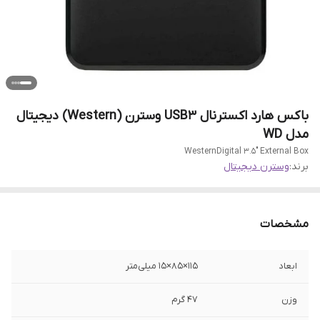
باکس هارد اکسترنال USB3 وسترن (Western) دیجیتال
مدل WD
WesternDigital 3.5" External Box
برند:
وسترن دیجیتال
مشخصات
ابعاد
115×85×15 میلی‌متر
وزن
47 گرم