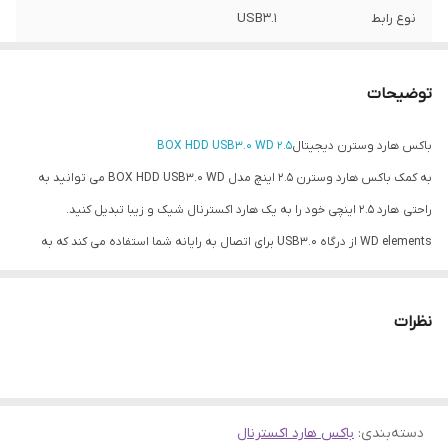
نوع رابط
USB3.1
مناسب برای
انواع هارد لپ تاپ و SSD
توضیحات
باکس هارد وسترن دیجیتال
2.5 BOX HDD USB3.0 WD
به کمک باکس هارد وسترن 2.5 اینچ مدل BOX HDD USB3.0 WD می توانید به
راحتی هارد ۲.۵ اینچی خود را به یک هارد اکسترنال شیک و زیبا تبدیل کنید.
WD elements از درگاه USB3.0 برای اتصال به رایانه شما استفاده می کند که به
کمک این رابط می توانید اطلاعات را با سرعت ۵ گیگابیت انتقال دهید.
برای استفاده از این قاب هارد تنها کافی است هارد ۲.۵ اینچی خود را در محل مشخص
نظرات
شده قراردهید و آن را به درگاه USB رایانه خود متصل نمایید.
مشخصات
باکس هارد وسترن دیجیتال
ابعاد: 115*85*15
دسته‌بندی
:
باکس هارد اکسترنال
وزن: 47 کیلوگرم