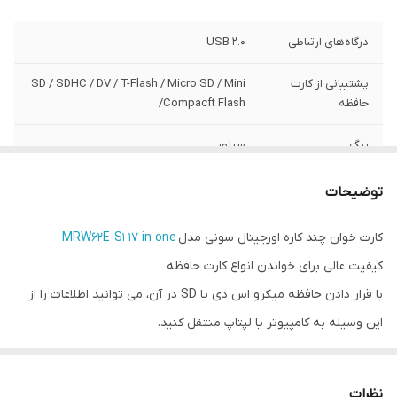
درگاه‌های ارتباطی
USB 2.0
پشتیبانی از کارت
SD / SDHC / DV / T-Flash / Micro SD / Mini
حافظه
/Compacft Flash
رنگ
سیلور
توضیحات
کارت خوان چند کاره اورجینال سونی مدل
MRW62E-S1 17 in one
کیفیت عالی برای خواندن انواع کارت حافظه
با قرار دادن حافظه میکرو اس دی یا SD در آن، می توانید اطلاعات را از
این وسیله به کامپیوتر یا لپتاپ منتقل کنید.
قابلیت پشتیبانی از کارت‌های حافظه‌ی
SD / SDHC / DV / T-Flash / Micro SD / Mini /Compacft Flash
نظرات