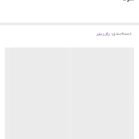
SD/M2 and SONY’s
رابط آن USB2.0 به صورت plug & play می باشد که روی اکثر سیستم
عامل ها به راحتی شناسایی می شود.
دسته‌بندی
:
رم ریدر