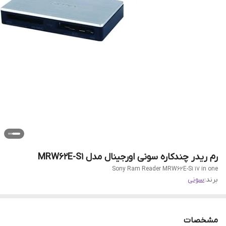
رم ریدر چندکاره سونی اورجینال مدل MRW62E-S1
Sony Ram Reader MRW62E-S1 17 in one
برند:
سونی
مشخصات