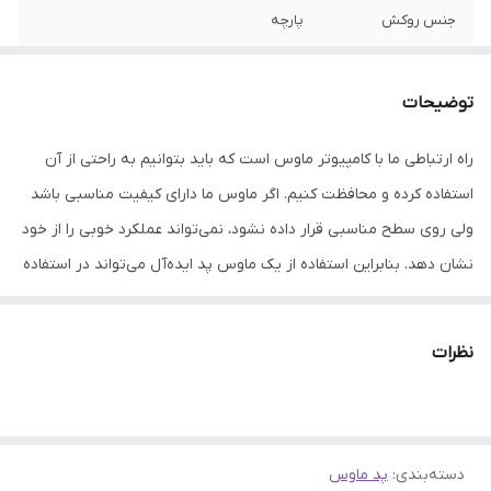
جنس روکش
پارچه
توضیحات
راه ارتباطی ما با کامپیوتر‌ ماوس است که باید بتوانیم به‌ راحتی از آن
استفاده کرده و محافظت کنیم. اگر ماوس ما دارای کیفیت مناسبی باشد
ولی روی سطح مناسبی قرار داده نشود، نمی‌تواند عملکرد خوبی را از خود
نشان دهد. بنابراین استفاده از یک ماوس پد ایده‌آل ‌می‌تواند در استفاده
هرچه بهتر از موشواره به ما کمک کند. برند تسکو یکی از برندهای فعال
در ساخت ماوس پد است. ماوس پد تسکو مدل
TMO 25
با ابعاد
نظرات
190×230×10 و با وزن 50 گرم یکی از محصولات این برند است. این محصول
از پلاستیک مرغوب ساخته شده که باعث انعطاف پذیر بودن آن می‌شود.
یکی از ویژگی‌های اساسی که در هنگام خرید ماوس پد باید توجه داشته
دسته‌بندی
:
پد ماوس
باشیم این است که روی سطح آن کاملا ثابت باشد و لغزشی نداشته باشد.