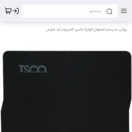
روژان سیستم اصفهان
/
لوازم جانبی کامپیوتر
/
پد ماوس