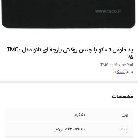
پد ماوس تسکو با جنس روکش پارچه ای نانو مدل TMO-
25
TMO-25 Mouse Pad
برند:
تسکو
مشخصات
وزن
50 گرم
ابعاد
230x190x10 میلی‌متر