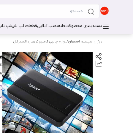
دسته‌بندی محصولات
خانه
نصب آنلاین
قطعات لپ تاپ
لپ تاپ
روژان سیستم اصفهان
/
لوازم جانبی کامپیوتر
/
هارد اکسترنال
ها
DD
بر
ظ
دس