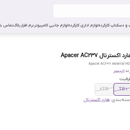
 و دسکتاپ کارکرده
لوازم اداری کارکرده
لوازم جانبی کامپیوتر
نرم افزار
بلاگ
تماس با 
رد اکسترنال Apacer AC237
Apacer AC237 external H
ند:
اپیسر
رفیت
2TR
1 TR
ته‌بندی
:
هارد اکسترنال