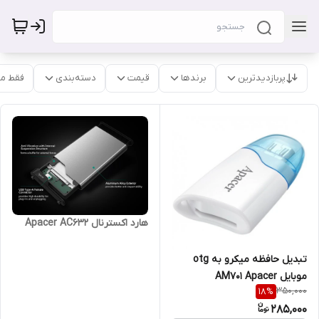
پربازدیدترین
برندها
قیمت
دسته‌بندی
فقط م
هارد اکسترنال Apacer AC632
تبدیل حافظه میکرو به otg
موبایل AM701 Apacer
350,000
18
%
285,000