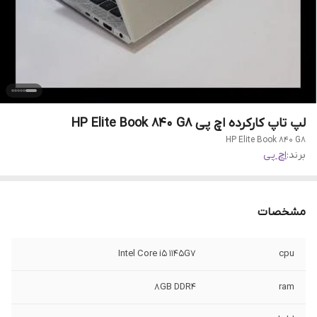
لپ تاپ کارکرده اچ پی HP Elite Book 840 G8
HP Elite Book 840 G8
برند:
اچ پی
مشخصات
Intel Core i5 1145G7
cpu
8GB DDR4
ram