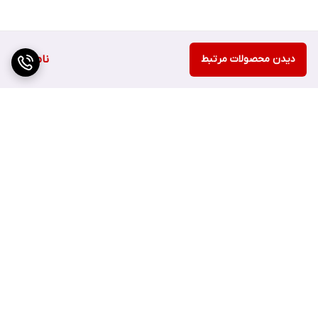
دیدن محصولات مرتبط
ناموجود
برگشت به بالا
ارسال سریع
اصفهان چهارباغ بالا مجتمع
هزارجریب پلاک 152