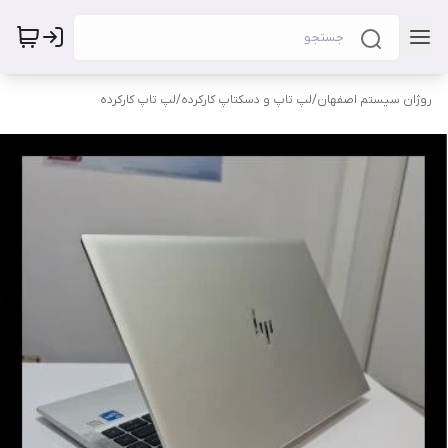
روژان سیستم اصفهان
/
لپ تاپ و دسکتاپ کارکرده
/
لپ تاپ کارکرده