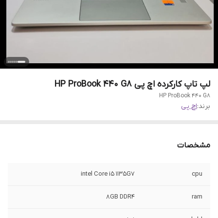
لپ تاپ کارکرده اچ پی HP ProBook 440 G8
HP ProBook 440 G8
برند:
اچ پی
مشخصات
intel Core i5 1135G7
cpu
8GB DDR4
ram