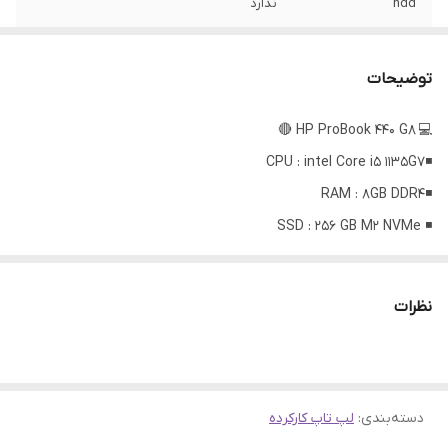
hdd
ندارد
256 GB M2 NVMe
ssd
توضیحات
Intel Iris Xe
vga
💻 HP ProBook 440 G8 🔴
بازه‌ی اندازه صفحه
14 inch HD
◾️CPU : intel Core i5 1135G7
نمایش
◾️RAM : 8GB DDR4
نور صفحه کلید
ندارد
◾️ SSD : 256 GB M2 NVMe
◾️GPU : Intel Iris Xe
ویژگی‌های خاص
مناسب امور خانگی ، اداری ، دانشجویی و ...
◾️Display : 14 inch HD
نظرات
OPEN BOx
✅ سری بیزنسی پروبوک
✅ پردازنده نسل یازدهم اینتل
دسته‌بندی
:
✅ قابلیت ارتقا رم و هارد
لپ تاپ کارکرده