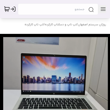
روژان سیستم اصفهان
/
لپ تاپ و دسکتاپ کارکرده
/
لپ تاپ کارکرده