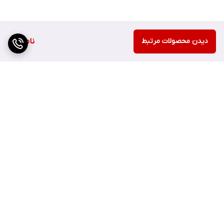
دیدن محصولات مرتبط
ناموجود
برگشت به بالا
ارسال سریع
اصفهان چهارباغ بالا مجتمع
هزارجریب پلاک 152