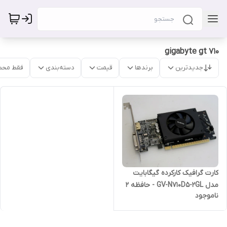
gigabyte gt 710
جدیدترین
برندها
قیمت
دسته‌بندی
فقط محص
کارت گرافیک کارکرده گیگابایت
مدل GV-N710D5-2GL - حافظه 2
ناموجود
گیگابایت DDR5