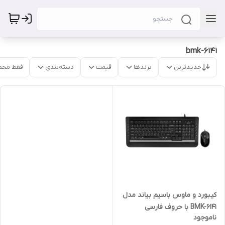
bmk-6141
جدیدترین
برندها
قیمت
دسته‌بندی
فقط محص
کیبورد و ماوس باسیم بیاند مدل
BMK-6141 با حروف فارسی
ناموجود