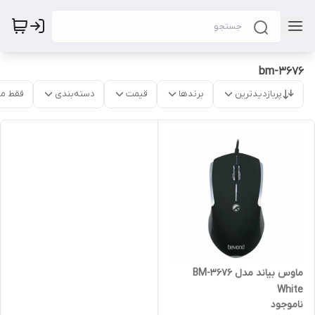
bm-3676
پربازدیدترین
برندها
قیمت
دسته‌بندی
فقط م
ماوس بیاند مدل BM-3676
White
ناموجود