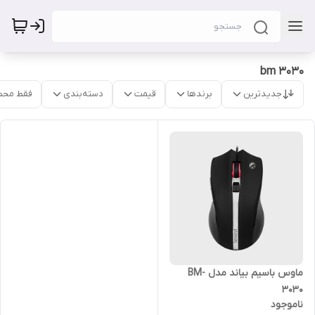
bm 3030
جدیدترین
برندها
قیمت
دسته‌بندی
فقط محص
ماوس باسیم بیاند مدل BM-
3030
ناموجود