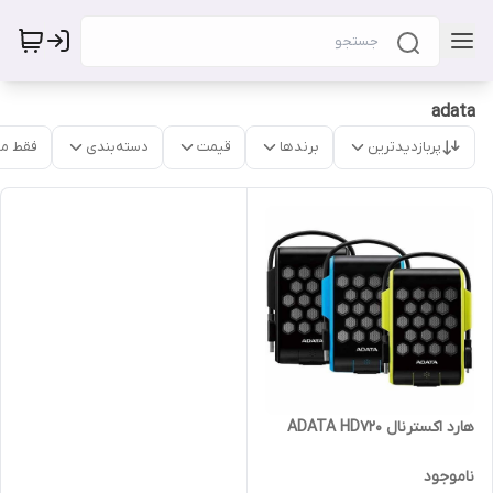
adata
پربازدیدترین
برندها
قیمت
دسته‌بندی
فقط م
هارد اکسترنال ADATA HD720
ناموجود