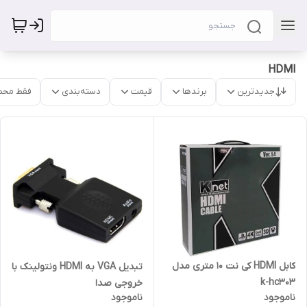
HDMI
جدیدترین
برندها
قیمت
دسته‌بندی
فقط محص
کابل HDMI کی نت 10 متری مدل
تبدیل VGA به HDMI ونتولینک با
k-hc303
خروجی صدا
ناموجود
ناموجود