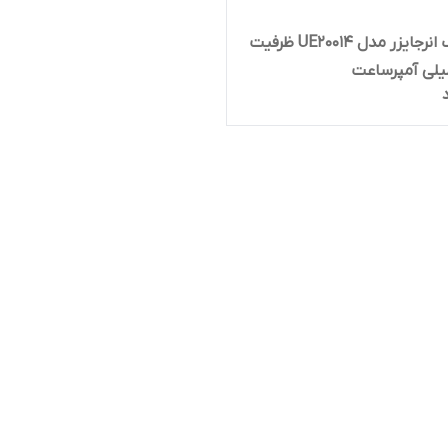
پاوربانک انرجایزر مدل UE20014 ظرفیت