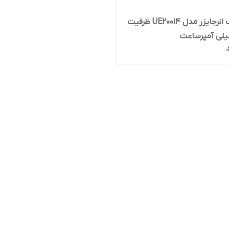
پاوربانک انرجایزر مدل UE20014 ظرفیت